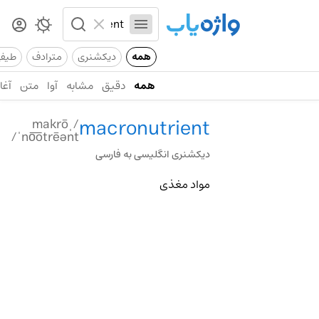
همه
دیکشنری
مترادف
طیف
همه
دقیق
مشابه
آوا
متن
آغاز
macronutrient
/ˌmakrō
ˈno͞otrēənt/
دیکشنری انگلیسی به فارسی
مواد مغذی