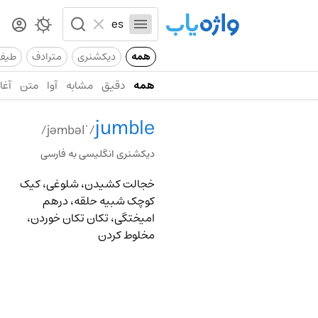
همه
دیکشنری
مترادف
طیف
همه
دقیق
مشابه
آوا
متن
آغاز
jumble
/ˈjəmbəl/
دیکشنری انگلیسی به فارسی
خجالت کشیدن، شلوغی، کیک
کوچک شبیه حلقه، درهم
امیختگی، تکان تکان خوردن،
مخلوط کردن