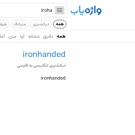
همه
دیکشنری
مترادف
طیف
همه
دقیق
مشابه
آوا
متن
آغاز
ironhanded
دیکشنری انگلیسی به فارسی
ironhanded