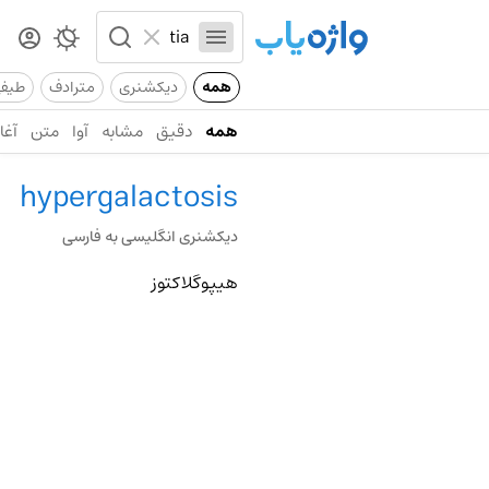
همه
دیکشنری
مترادف
طیف
همه
دقیق
مشابه
آوا
متن
آغاز
hypergalactosis
دیکشنری انگلیسی به فارسی
هیپوگلاکتوز