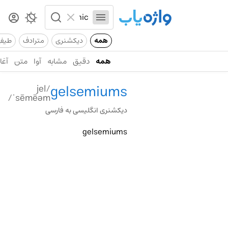
همه
دیکشنری
مترادف
طیف
همه
دقیق
مشابه
آوا
متن
آغاز
gelsemiums
/jel
ˈsēmēəm/
دیکشنری انگلیسی به فارسی
gelsemiums