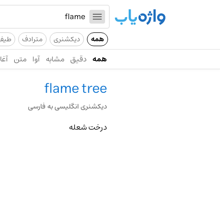
همه
دیکشنری
مترادف
طیف
همه
دقیق
مشابه
آوا
متن
آغاز
flame tree
دیکشنری انگلیسی به فارسی
درخت شعله