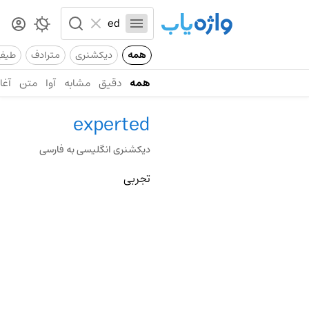
همه
دیکشنری
مترادف
طیف
همه
دقیق
مشابه
آوا
متن
آغاز
experted
دیکشنری انگلیسی به فارسی
تجربی