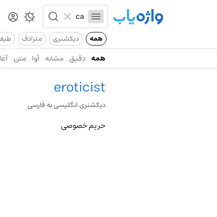
همه
دیکشنری
مترادف
طیف
همه
دقیق
مشابه
آوا
متن
آغاز
eroticist
دیکشنری انگلیسی به فارسی
حریم خصوصی