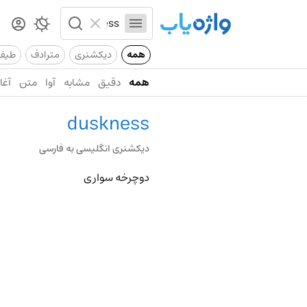
همه
دیکشنری
مترادف
طیف
همه
دقیق
مشابه
آوا
متن
آغاز
duskness
دیکشنری انگلیسی به فارسی
دوچرخه سواری