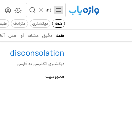
همه
دیکشنری
مترادف
طیف
همه
دقیق
مشابه
آوا
متن
آغاز
disconsolation
دیکشنری انگلیسی به فارسی
محرومیت