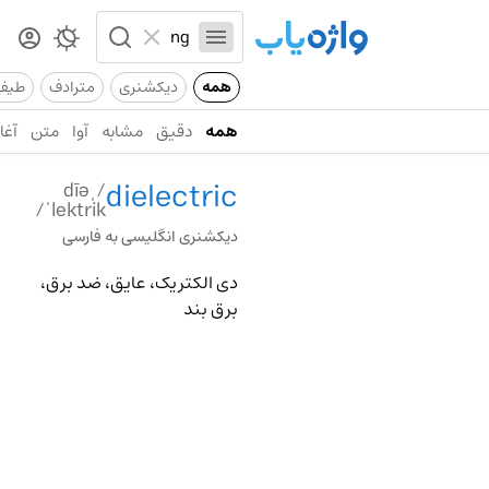
همه
دیکشنری
مترادف
طیف
همه
دقیق
مشابه
آوا
متن
آغاز
dielectric
/ˌdīə
ˈlektrik/
دیکشنری انگلیسی به فارسی
دی الکتریک، عایق، ضد برق،
برق بند