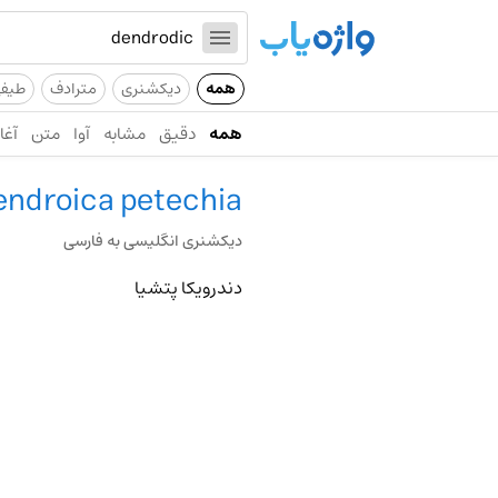
همه
دیکشنری
مترادف
طیف
همه
دقیق
مشابه
آوا
متن
آغاز
endroica petechia
دیکشنری انگلیسی به فارسی
دندرویکا پتشیا