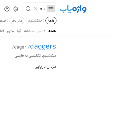
همه
دیکشنری
مترادف
طیف
همه
دقیق
مشابه
آوا
متن
آغاز
daggers
/ˈdagər/
دیکشنری انگلیسی به فارسی
دزدان دریایی