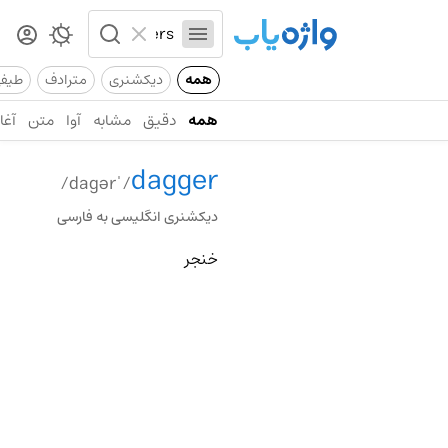
همه
دیکشنری
مترادف
طیف
همه
دقیق
مشابه
آوا
متن
آغاز
dagger
/ˈdagər/
دیکشنری انگلیسی به فارسی
خنجر