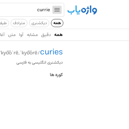
همه
دیکشنری
مترادف
طیف
همه
دقیق
مشابه
آوا
متن
آغاز
curies
/kyo͝oˈrē,ˈkyo͝orē/
دیکشنری انگلیسی به فارسی
کوره ها