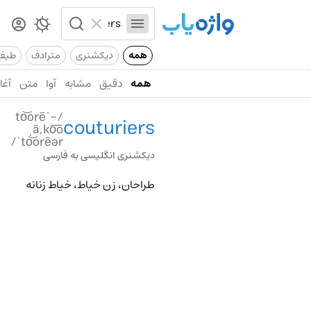
همه
دیکشنری
مترادف
طیف
همه
دقیق
مشابه
آوا
متن
آغاز
/-ˈto͝orē
couturiers
ˌā,ko͞o
ˈto͝orēər/
دیکشنری انگلیسی به فارسی
طراحان، زن خیاط، خیاط زنانه