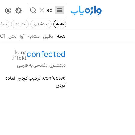
همه
دیکشنری
مترادف
طیف
همه
دقیق
مشابه
آوا
متن
آغاز
confected
/kən
ˈfekt/
دیکشنری انگلیسی به فارسی
confected، ترکیب کردن، اماده
کردن