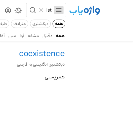
همه
دیکشنری
مترادف
طیف
همه
دقیق
مشابه
آوا
متن
آغاز
coexistence
دیکشنری انگلیسی به فارسی
همزیستی