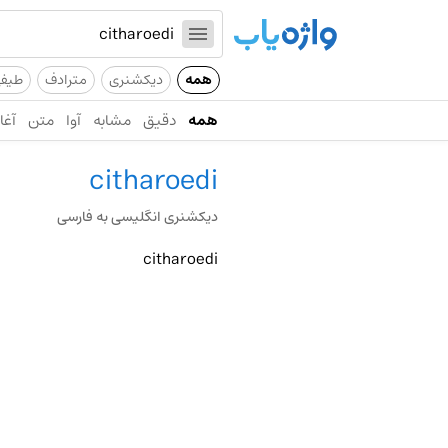
همه
دیکشنری
مترادف
طیف
همه
دقیق
مشابه
آوا
متن
آغاز
citharoedi
دیکشنری انگلیسی به فارسی
citharoedi