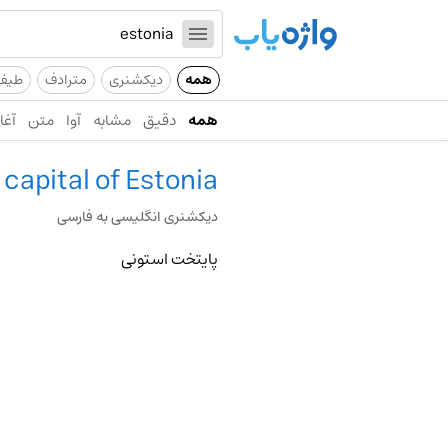
همه
دیکشنری
مترادف
طیف
همه
دقیق
مشابه
آوا
متن
آغاز
capital of Estonia
دیکشنری انگلیسی به فارسی
پایتخت استونی