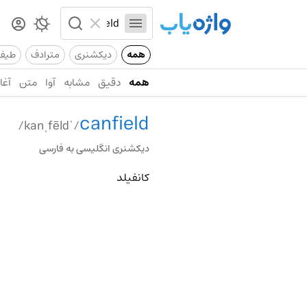
همه
دیکشنری
مترادف
طیف
همه
دقیق
مشابه
آوا
متن
آغاز
canfield
/ˈkanˌfēld/
دیکشنری انگلیسی به فارسی
کانفیلد