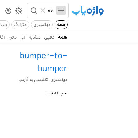
همه
دیکشنری
مترادف
طیف
همه
دقیق
مشابه
آوا
متن
آغاز
bumper-to-
bumper
دیکشنری انگلیسی به فارسی
سپر به سپر