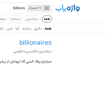
26 فرهنگ
همه
دیکشنری
مترادف
طیف
همه
دقیق
مشابه
آوا
متن
آغاز
billionaires
دیکشنری انگلیسی به فارسی
میلیاردرها، کسی که ثروتش از بیلی