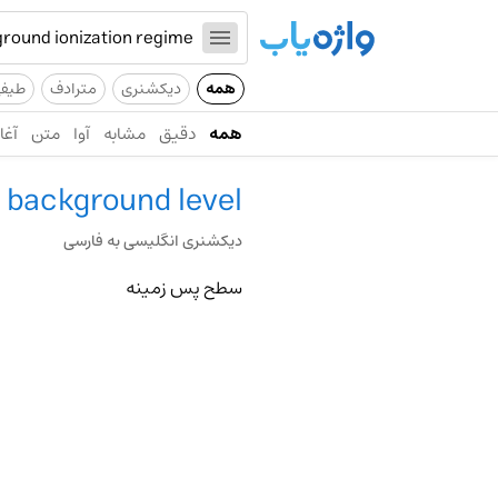
همه
دیکشنری
مترادف
طیف
همه
دقیق
مشابه
آوا
متن
آغاز
background level
دیکشنری انگلیسی به فارسی
سطح پس زمینه