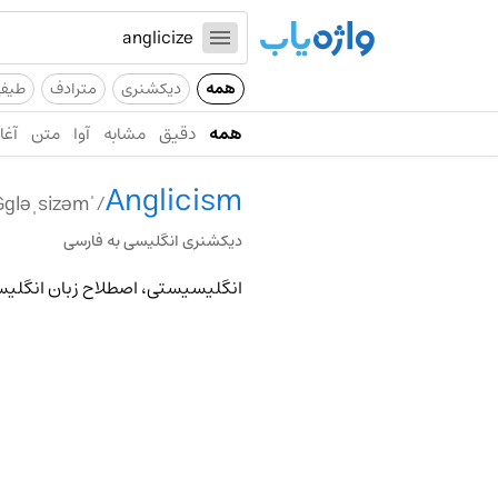
همه
دیکشنری
مترادف
طیف
همه
دقیق
مشابه
آوا
متن
آغاز
Anglicism
/ˈaNGgləˌsizəm/
دیکشنری انگلیسی به فارسی
انگلیسیستی، اصطلاح زبان انگلیس