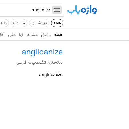
همه
دیکشنری
مترادف
طیف
همه
دقیق
مشابه
آوا
متن
آغاز
anglicanize
دیکشنری انگلیسی به فارسی
anglicanize