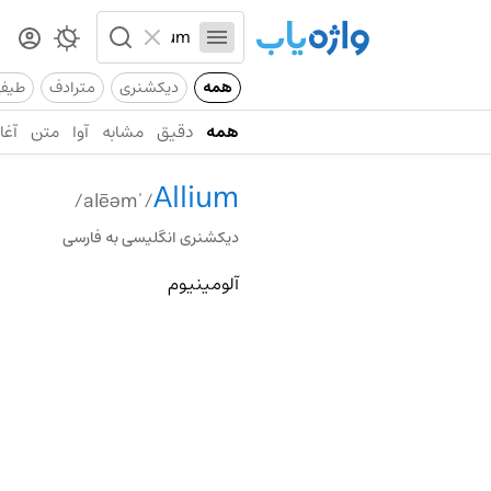
همه
دیکشنری
مترادف
طیف
همه
دقیق
مشابه
آوا
متن
آغاز
Allium
/ˈalēəm/
دیکشنری انگلیسی به فارسی
آلومینیوم