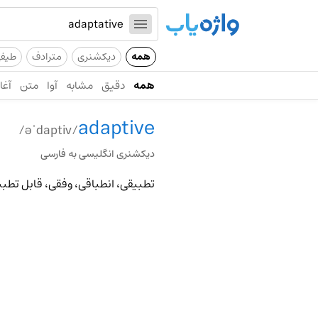
همه
دیکشنری
مترادف
طیف
همه
دقیق
مشابه
آوا
متن
آغاز
adaptive
/əˈdaptiv/
دیکشنری انگلیسی به فارسی
تطبیقی، انطباقی، وفقی، قابل تطبیق