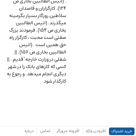
. (انیس الطالبین بخاری ص
124
). کارگزاران و قاصدان
سلاطین روزگار بسیار بگرمینه
میگذرند. (انیس الطالبین
بخاری ص
154
). فرمودند بزرگ
صفتی است محبت ، کارگزار راه
حق همین است . (انیس
الطالبین بخاری ص
156
). ||
شغلی در وزارت خارجه ٔ قدیم . ||
کسی که کارهای بانک را در شهر
دیگری انجام میدهد. و رجوع به
کارگذار شود.
افزودن واژه
افزونه مرورگر
تماس
درباره
خرید اشتراک