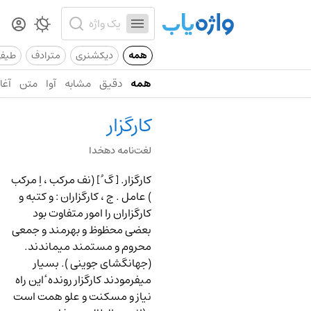
همه
دیکشنری
مترادف
طیف
همه
دقیق
مشابه
آوا
متن
آغاز
کارگزار
لغت‌نامه دهخدا
کارگزار.
[ گ ُ ] (نف مرکب ، اِ مرکب
) عامل . ج ، کارگزاران
:
و کتبه و
کارگزاران را امور متفاوت بود
بعضی محظوظ و بهرمند و جمعی
محروم و مستمند میماندند.
(جهانگشای جوینی ). بسیار
میفرمودند کارگزار رونده ٔ این راه
نیاز و مسکنت و علو همت است