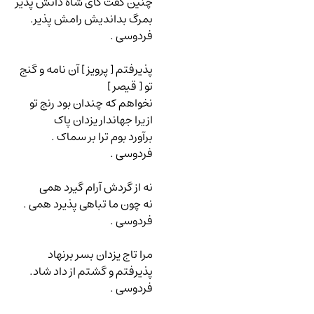
چنین گفت کای شاه دانش پذیر
بمرگ بداندیش رامش پذیر.
فردوسی .
پذیرفتم [ پرویز ] آن نامه و گنج
تو [ قیصر ]
نخواهم که چندان بود رنج تو
ازیرا جهاندار یزدان پاک
برآورد بوم ترا بر سماک .
فردوسی .
نه از گردش آرام گیرد همی
نه چون ما تباهی پذیرد همی .
فردوسی .
مرا تاج یزدان بسر برنهاد
پذیرفتم و گشتم از داد شاد.
فردوسی .