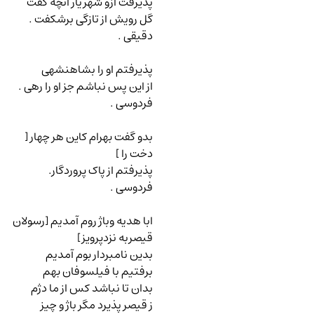
پذیرفت ازو شهریار آنچه گفت
گل رویش از تازگی برشکفت .
دقیقی .
پذیرفتم او را بشاهنشهی
از این پس نباشم جز او را رهی .
فردوسی .
بدو گفت بهرام کاین هر چهار [
دخت را ]
پذیرفتم از پاک پروردگار.
فردوسی .
ابا هدیه وباژ روم آمدیم [رسولان
قیصربه نزدپرویز]
بدین نامبردار بوم آمدیم
برفتیم با فیلسوفان بهم
بدان تا نباشد کس از ما دژم
ز قیصر پذیرد مگر باژ و چیز