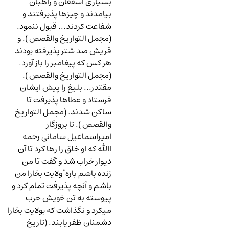
بسیاری اسقفان و راهبان
بیامدند و چیزها پذیرفتند و
شفاعت کردند... قبول ننمود.
(مجمل التواریخ والقصص ). و
قریش صد شتر پذیرفته بودند
هر کس که پیغامبر را باز آورد.
(مجمل التواریخ والقصص ).
مقتدر... بلیغ را پیش ایشان
فرستاد و عطاها پذیرفت تا
ساکن شدند. (مجمل التواریخ
والقصص ). تا بروزگار
امیراسماعیل سامانی رحمه
اﷲ که او خلق را رها کرد تا آن
دیوار خراب شد و گفت تا من
زنده باشم باره ٔ ولایت بخارا من
باشم و آنچه پذیرفت تمام کرد و
پیوسته به تن خویش حرب
میکرد و نگذاشت که بولایت بخارا
دشمنان ظفر یابند. (تاریخ