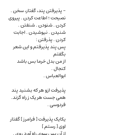
-
پذیرفتن پند، گفتار، سخن .
نصیحت
؛ اطاعت کردن . پیروی
کردن . شنودن . شنفتن .
شنیدن . نیوشیدن . اجابت
کردن . پذرفتن
:
پس پند پذیرفتم و این شعر
بگفتم
از من بدل خرما بس باشد
کنجال .
ابوالعباس .
پذیرفت ازو هر که بشنید پند
همی جست هر یک ز راه گزند.
فردوسی .
یکایک پذیرفت [ فرامرز ] گفتار
اوی [ رستم ]
از آن پس سوی راه آورد روی .