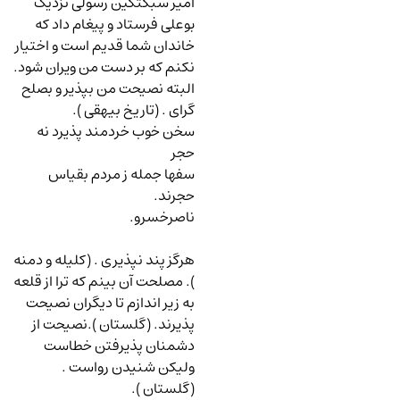
امیر سبکتکین رسولی نزدیک
بوعلی فرستاد و پیغام داد که
خاندان شما قدیم است و اختیار
نکنم که بر دست من ویران شود.
البته نصیحت من بپذیر و بصلح
گرای . (تاریخ بیهقی ).
سخن خوب خردمند پذیرد نه
حجر
سفها جمله ز مردم بقیاس
حجرند.
ناصرخسرو.
هرگز پند نپذیری . (کلیله و دمنه
). مصلحت آن بینم که ترا از قلعه
به زیر اندازم تا دیگران نصیحت
پذیرند. (گلستان ).نصیحت از
دشمنان پذیرفتن خطاست
ولیکن شنیدن رواست .
(گلستان ).