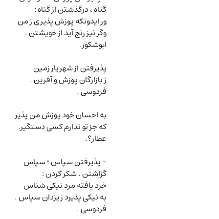
گناه ، درگذشتن از گناه
:
ور ایدونکه پوزش پذیری ز من
وگر نیز رنج آید از خویشتن .
ابوشکور.
پذیرفتن از شهریار زمین
ز بازارگان پوزش و آفرین .
فردوسی .
به احسان خود پوزش من پذیر
که جز تو ندارم کسی دستگیر.
عطار؟.
-
پذیرفتن سپاس
؛ سپاس
گزاشتن . شکر کردن
:
خرد یافته مرد نیکی شناس
به نیکی پذیرد ز یزدان سپاس .
فردوسی .