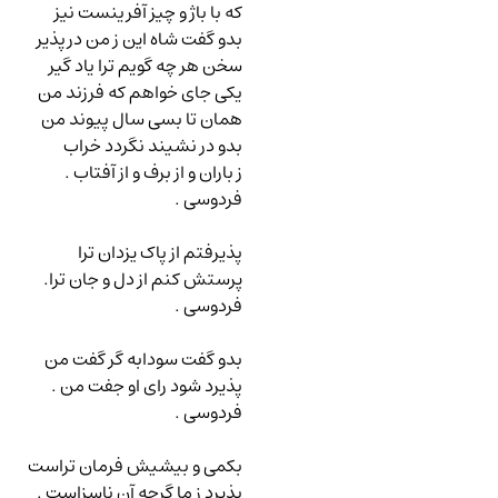
که با باژ و چیز آفرینست نیز
بدو گفت شاه این ز من درپذیر
سخن هر چه گویم ترا یاد گیر
یکی جای خواهم که فرزند من
همان تا بسی سال پیوند من
بدو در نشیند نگردد خراب
ز باران و از برف و از آفتاب .
فردوسی .
پذیرفتم از پاک یزدان ترا
پرستش کنم از دل و جان ترا.
فردوسی .
بدو گفت سودابه گر گفت من
پذیرد شود رای او جفت من .
فردوسی .
بکمی و بیشیش فرمان تراست
پذیرد ز ما گرچه آن ناسزاست .