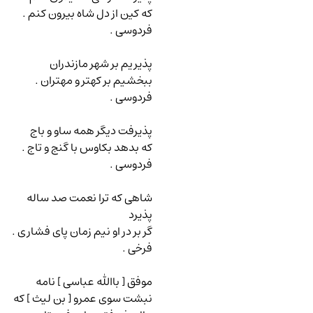
که کین از دل شاه بیرون کنم .
فردوسی .
پذیریم بر شهر مازندران
ببخشیم بر کهتر و مهتران .
فردوسی .
پذیرفت دیگر همه ساو و باج
که بدهد بکاوس با گنج و تاج .
فردوسی .
شاهی که ترا نعمت صد ساله
پذیرد
گر بر در او نیم زمان پای فشاری .
فرخی .
موفق [ باﷲ عباسی ] نامه
نبشت سوی عمرو [ بن لیث ] که