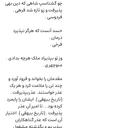
چو گشتاسپ شاهی که دین بهی
پذیرفت و زو تازه شد فرهی .
فردوسی .
حسد آنست که هرگز نپذیرد
درمان .
فرخی .
وز تو بپذیراد ملک هرچه بدادی .
منوچهری .
مقدمان را بخواند و فرود آورد و
چند تن را ملامت کرد و هر یک
عذر خواستند. عذربپذیرفت .
(تاریخ بیهقی ). ایشان را پایمرد
کرده بود... تا امیر آن عذر
پذیرفت . (تاریخ بیهقی ). اختیار
آن است که عذر گناهکاران
بپذیریم و بگذشته مشغول