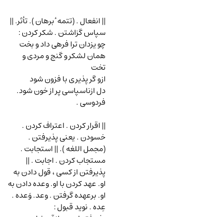
|| انفعال . (تتمه ٔ برهان ). تأثر. ||
سپاس گزاشتن . شکر کردن
:
چو یزدان ترا فرهی داد و بخت
همان لشکر و گنج و مردی و
تخت
ازو گر پذیری با فزون شود
دل ازناسپاسی پر از خون شود.
فردوسی .
|| اقرار کردن . اعتراف کردن .
خسودن . یعنی پذیرفتن .
(مجمل اللغه ). || استجابت .
مستجاب کردن . اجابت . ||
پذیرفتن از کسی ، قول دادن به
او. عهد کردن با او. وعده دادن به
او. برعهده گرفتن . وعد. وَعده .
عِده . نوید قبول
: