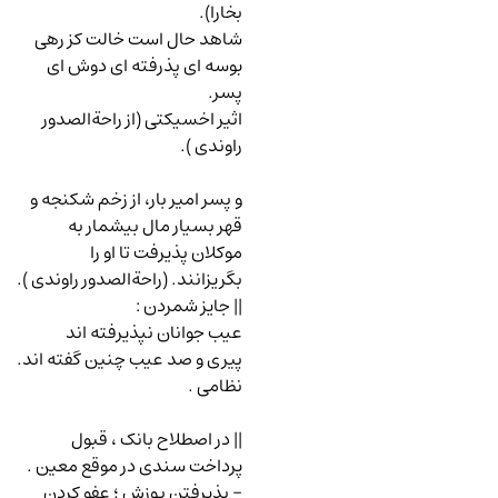
بخارا).
شاهد حال است خالت کز رهی
بوسه ای پذرفته ای دوش ای
پسر.
اثیر اخسیکتی (از راحةالصدور
راوندی ).
و پسر امیر بار، از زخم شکنجه و
قهر بسیار مال بیشمار به
موکلان پذیرفت تا او را
بگریزانند. (راحةالصدور راوندی ).
|| جایز شمردن
:
عیب جوانان نپذیرفته اند
پیری و صد عیب چنین گفته اند.
نظامی .
|| در اصطلاح بانک ، قبول
پرداخت سندی در موقع معین .
-
پذیرفتن پوزش
؛ عفو کردن