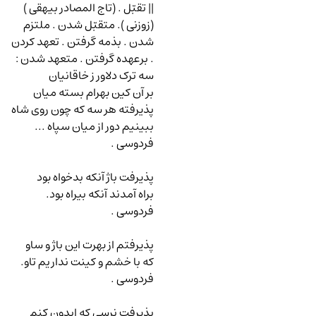
|| تقبّل . (تاج المصادر بیهقی )
(زوزنی ). متقبّل شدن . ملتزم
شدن . بذمه گرفتن . تعهد کردن
. برعهده گرفتن . متعهد شدن
:
سه ترک دلاور ز خاقانیان
بر آن کین بهرام بسته میان
پذیرفته هر سه که چون روی شاه
ببینیم دور از میان سپاه ...
فردوسی .
پذیرفت باژ آنکه بدخواه بود
براه آمدند آنکه بیراه بود.
فردوسی .
پذیرفتم از بهرت این باژ و ساو
که با خشم و کینت نداریم تاو.
فردوسی .
پذیرفت نرسی که ایدون کنم