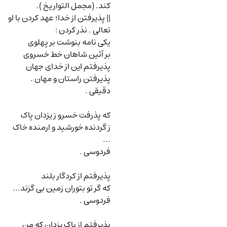
کند. (مجمل التواریخ ).
|| پذیرفتن از خدا؛ عهد کردن با او
تعالی . نذر کردن
:
یکی نامه بنوشت بر پهلوی
بر آئین شاهان خط خسروی
پذیرفتم این از خدای جهان
پذیرفتن راستان و مهان .
دقیقی .
که پذرفت خسرو ز یزدان پاک
ز گردنده خورشید و ارمنده خاک
...
فردوسی .
پذیرفتم از کردگار بلند
که گر تو بتوران زمین بی گزند...
فردوسی .
پذیرفتم از پاک یزدان که من