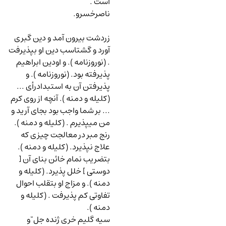
است .
ناصرخسرو.
زردشت بیرون آمد و دین گبری
آورد و گشتاسب دین او بپذیرفت
. (نوروزنامه ). و اودین ابراهیم
پذیرفته بود. (نوروزنامه ). و
پذیرفتن آن به استبدادرأی ...
(کلیله و دمنه ). آنچه از روی کرم
... بر شما واجب بود بجای آرید و
من میپذیرم . (کلیله و دمنه ).
رنج مبر در معالجت چیزی که
علاج نپذیرد. (کلیله و دمنه ).
بتضریب نمام خائن بنای آن [
دوستی ] خلل پذیرد. (کلیله و
دمنه ). و مزاج او بتقلب احوال
تفاوتی کم پذیرفت . (کلیله و
دمنه ).
سیه گلیم خری ژنده جل ّ و