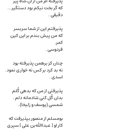
پذیرفته ام من از آن شاه پیر
که گر بخت نیکم بود دستگیر...
دقیقی .
پذیرفتم این از شما سربسر
که من پیش بندم بر این کین
کمر.
فردوسی .
چنان کز برهمن پذیرفته بود
نه بد کرد بر کس نه خواری نمود.
اسدی .
پذیرفتی از من که بدهی گُلم
بدان گُل کنی شادمانه دلم .
شمسی (یوسف و زلیخا).
بومسلم از منصور بپذیرفت که
کار او [ عبداﷲبن علی ] سپری