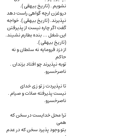
نشویم . (تاریخ بیهقی ).
دروغزن ارچه گواهی راست دهد
نپذیرند. (تاریخ بیهقی ). خواجه
گفت اگر چاره نیست از پذیرفتن
این شغل ... بنده بطارم نشیند.
(تاریخ بیهقی ).
از دزد فرومایه نه سلطان و نه
حاکم
توبه نپذیرند چو افتاد بزندان .
ناصرخسرو.
تا نپذیردت ز تو زی خدای
نیست پذیرفته صلات و صیام .
ناصرخسرو.
ترا محل خدایست در سخن که
همی
بتو وجود پذیرد سخن که در عدم