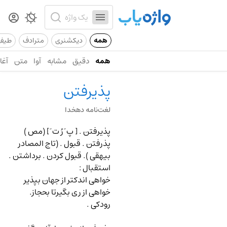
همه
دیکشنری
مترادف
طیف
همه
دقیق
مشابه
آوا
متن
آغاز
پذیرفتن
لغت‌نامه دهخدا
پذیرفتن .
[ پ َ رُ ت َ ] (مص )
پذرفتن . قبول . (تاج المصادر
بیهقی ). قبول کردن . برداشتن .
استقبال
:
خواهی اندکتر از جهان بپذیر
خواهی از ری بگیرتا بحجاز.
رودکی .