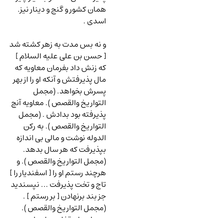
همان کشور و گنج و دینار نیز.
اسدی .
و نه بس مدت به زهر کشته شد
[ حسن بن علی علیه السلام ]
که زنش داد بفرمان معاویه که
مال پذیرفتش و آنکه او را از بهر
پسرش بخواهد. (مجمل
التواریخ والقصص ). معاویه آنچ
پذیرفته بود بدادش . (مجمل
التواریخ والقصص ). به رکن
الدوله نوشت و مالی بی اندازه
بپذیرفت که هر سال بدهد.
(مجمل التواریخ والقصص ). و
هرچند رستم او را [ اسفندیار را ]
تاج و تخت پذیرفت ... نپسندید
جز بند برنهادن [ بر رستم ] .
(مجمل التواریخ والقصص ).