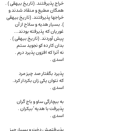
خراج پذیرفتند. (تاریخ بیهقی ) .
همگان مطیع و منقاد شدند و
خراجها پذیرفتند. (تاریخ بیهقی
). بسیار هدیه و سلاح از آن
غوریان که پذیرفته بودند...
پیش آوردند. (تاریخ بیهقی ) .
بدان کار ده کو نجوید ستم
نه آنرا که افزون پذیرد درم .
اسدی .
پذیرد بگفتار صد چیز مرد
که نتوان یکی زان بکردار کرد.
اسدی .
به بیچارگی ساو و باج گران
پذیرفت با هدیه ٔ بیکران .
اسدی .
پذیرفتمش دخت و بسیار چیز