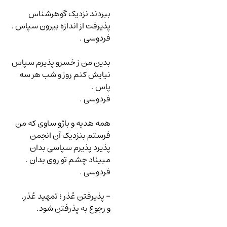
ببردند نزدیک گوهرشناس
پذیرفت از اندازه بیرون سپاس .
فردوسی .
بدین من ز خسرو پذیرم سپاس
نیایش کنم روز و شب هر سه
پاس .
فردوسی .
همه هدیه و باژو ساوی که من
فرستم بنزدیک آن انجمن
پذیرد پذیرم سپاسی بدان
مبیناد چشم تو روی بدان .
فردوسی .
-
پذیرفتن عُذر
؛ تمهید عُذر.
و رجوع به پذرفتن شود.