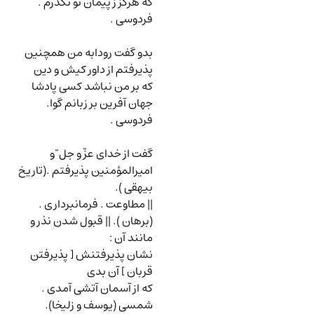
که هرگز ز پیمان تو نگذرم .
فردوسی .
بدو گفت رودابه من همچنین
پذیرفتم از داور کیش و دین
که بر من نباشد کسی پادشا
جهان آفرین بر زبانم گوا.
فردوسی .
گفت از خدای عزّ و جل ّ و
امیرالمؤمنین پذیرفتم .(تاریخ
بیهقی ).
|| مطاوعت . فرمانبرداری .
(برهان ). || قبول شدن نذر و
مانند آن
:
نشان پذیرفتنش [ پذیرفتن
قربان ] آن بدی
که از آسمان آتشی آمدی .
شمسی (یوسف و زلیخا).