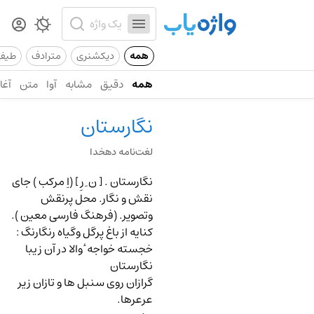
همه
دیکشنری
مترادف
طیف
همه
دقیق
مشابه
آوا
متن
آغاز
نگارستان
لغت‌نامه دهخدا
نگارستان .
[ ن ِ رِ ] (اِ مرکب ) جای
نقش و نگار. محل پرنقش
وتصویر. (فرهنگ فارسی معین ).
کنایه از باغ پرگل وگیاه رنگارنگ
:
خجسته خواجه ٔ والا در آن زیبا
نگارستان
گرازان روی سنبل ها و تازان زیر
عرعرها.