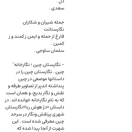
دل .
سعدی .
جمله شیران و شکاران
نگارستانت
فارغ از حمله و ایمن ز کمند و ز
کمین .
سلمان ساوجی .
-
نگارستان چین
؛ نگارخانه ٔ
چین . نگارستان چین را در
داستانها موضعی در چین
پنداشته اندپر از تصاویر طرفه و
نقش و نگار بدیع، و همان است
که به نام نگارخانه خوانده اند. در
داستان «دژ هوش ربا»نگارستان
شهری پرنقش ونگار در سرحد
چین معرفی شده است . این
شهرت از آنجا پیدا شده که