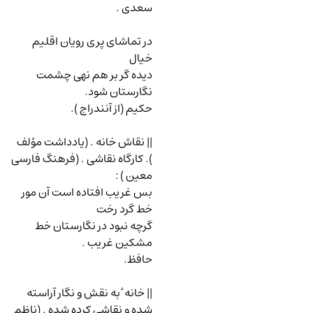
سعدی .
در تماشای پری رویان اقلیم
خیال
دیده گر بر هم نهی چشمت
نگارستان شود.
حکیم (از آنندراج ).
|| نقاش خانه . (یادداشت مؤلف
). کارگاه نقاشی . (فرهنگ فارسی
معین )
:
بس غریب افتاده است آن مور
خط گرد رخت
گرچه نبود در نگارستان خط
مشکین غریب .
حافظ.
|| خانه ٔ به نقش و نگار آراسته
شده و نقاشی کرده شده . (ناظم