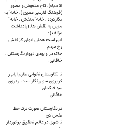
الاطباء). کاخ منقوش و مصور.
(فرهنگ فارسی معین ). خانه ٔ به
نگارکرده . خانه ٔ منقش . خانه ٔ
مزین به نقش ها. (یادداشت
مؤلف )
:
این است همان ایوان کز نقش
رخ مردم
خاک در او بودی دیوار نگارستان .
خاقانی .
تا نگارستان نخوانی طارم ایام را
کز برون سو زرنگار است از درون
سو خاکدان .
خاقانی .
در نگارستان صورت ترک حظ
نفس کن
تا شوی در عالم تحقیق برخوردار