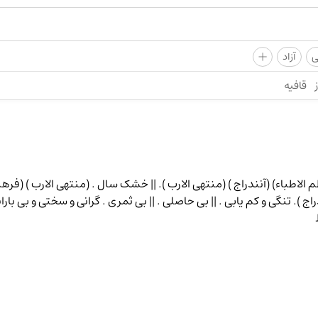
+
ی
آزاد
قافیه
م الاطباء) (آنندراج ) (منتهی الارب ). || خشک سال . (منتهی الارب ) (فرهنگ
دراج ). تنگی و کم یابی . || بی حاصلی . || بی ثمری . گرانی و سختی و بی ب