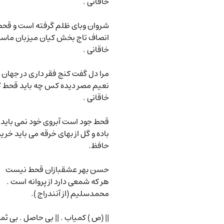
خاقانی .
شروان وبای ظلم گرفته است و قح
انصاف تاج بخش کیان میزبان ماست
خاقانی .
مرا دل گفت کنج فقر داری در جهان 
نعیم مصر دیده کس چه باید قحط 
خاقانی .
قحط جود است آبروی خود نمی باید
باده و گل از بهای خرقه می باید خرید
حافظ.
حسن بهر عشقبازان قحط نیست
هر که شمعی دارد از پروانه است .
محمدسلیم (از آنندراج ).
|| (ص ) کمیاب . || بی حاصل . بی ث