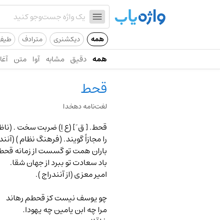
همه
دیکشنری
مترادف
طیف
همه
دقیق
مشابه
آوا
متن
آغاز
قحط
لغت‌نامه دهخدا
قحط.
[ ق َ ] (ع اِ) ضربت سخت . (ناظ
را مجازاً گویند. (فرهنگ نظام ) (آنن
باران همت تو گسست از زمانه قحط
باد سعادت تو ببرد از جهان شقا.
امیر معزی (از آنندراج ).
چو یوسف نیست کز قحطم رهاند
مرا چه ابن یامین چه یهودا.