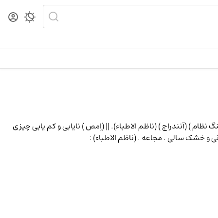
 نظام ) (آنندراج ) (ناظم الاطباء). || (اِمص ) نایابی و کم یابی چیزی
ارانی و خشک سالی . مجاعه . (ناظم الاطباء)
: