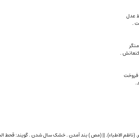
ط عدل
 .
منگر
کنعانش .
 فروخت
.
مر. (ناظم الاطباء). || (مص ) بند آمدن . خشک سال شدن . گویند: قحط ال