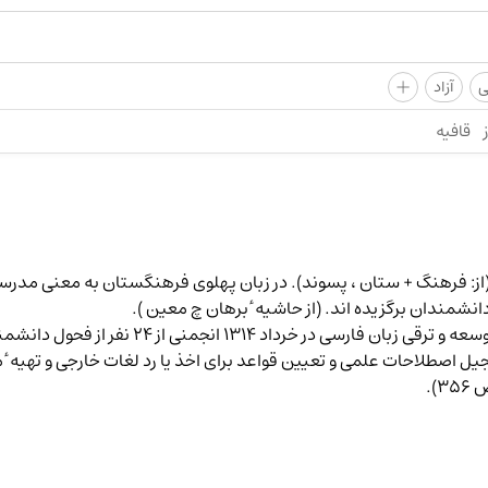
+
ی
آزاد
قافیه
مرکب ) (از: فرهنگ + ستان ، پسوند). در زبان پهلوی فرهنگستان به معنی م
نشمندان برگزیده اند. (از حاشیه ٔ برهان چ معین ).
وسعه و ترقی زبان فارسی در خرداد
1314
انجمنی از
24
نفر از فحول دانشمن
یل اصطلاحات علمی و تعیین قواعد برای اخذ یا رد لغات خارجی و تهیه ٔ 
ص
356
).