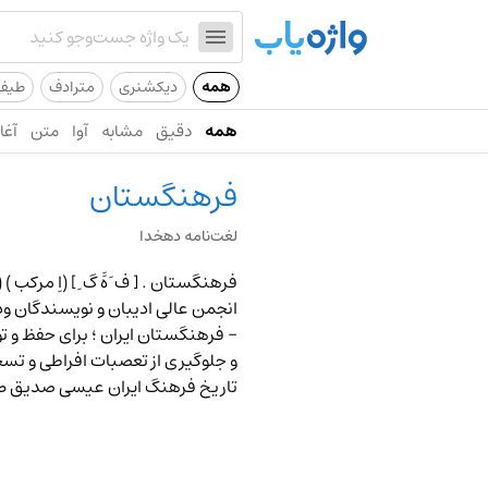
همه
دیکشنری
مترادف
طیف
همه
دقیق
مشابه
آوا
متن
آغاز
فرهنگستان
لغت‌نامه دهخدا
فرهنگستان .
[ ف َ هََ گ ِ ] (اِ 
انجمن عالی ادیبان و نویسندگان ودا
-
فرهنگستان ایران
؛ برای حفظ و ت
و جلوگیری از تعصبات افراطی و تسج
تاریخ فرهنگ ایران عیسی صدیق 