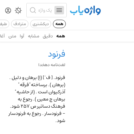
همه
دیکشنری
مترادف
طیف
همه
دقیق
مشابه
آوا
متن
آغاز
فرنود
لغت‌نامه دهخدا
فرنود.
[ ف َ ] (اِ) برهان و دلیل .
(برهان ). برساخته ٔ فرقه ٔ
آذرکیوان است . (از حاشیه ٔ
برهان چ معین ). رجوع به
فرهنگ دساتیر ص
257
شود.
-
فرنودسار
. رجوع به فرنودسار
شود.