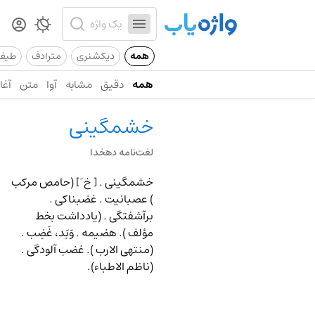
همه
دیکشنری
مترادف
طیف
همه
دقیق
مشابه
آوا
متن
آغاز
خشمگینی
لغت‌نامه دهخدا
خشمگینی .
[ خ َ ] (حامص مرکب
) عصبانیت . غضبناکی .
برآشفتگی . (یادداشت بخط
مؤلف ). هضیمه . وَبَد، غَضِب .
(منتهی الارب ). غضب آلودگی .
(ناظم الاطباء).