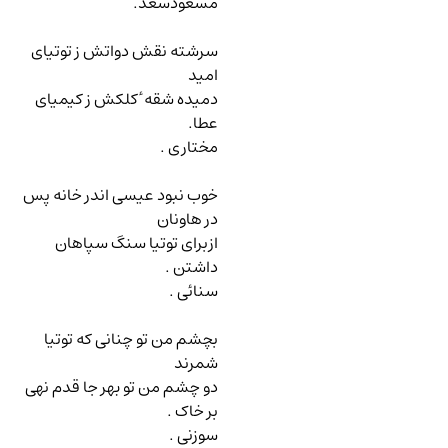
مسعودسعد.
سرشته نقش دواتش ز توتیای
امید
دمیده شقه ٔ کلکش ز کیمیای
عطا.
مختاری .
خوب نبود عیسی اندر خانه پس
در هاونان
ازبرای توتیا سنگ سپاهان
داشتن .
سنائی .
بچشم من تو چنانی که توتیا
شمرند
دو چشم من تو بهر جا قدم نهی
بر خاک .
سوزنی .