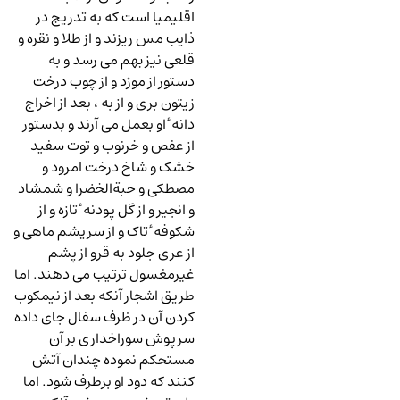
اقلیمیا است که به تدریج در
ذایب مس ریزند و از طلا و نقره و
قلعی نیز بهم می رسد و به
دستور از مورْد و از چوب درخت
زیتون بری و از به ، بعد از اخراج
دانه ٔ او بعمل می آرند و بدستور
از عفص و خرنوب و توت سفید
خشک و شاخ درخت امرود و
مصطکی و حبةالخضرا و شمشاد
و انجیر و از گل پودنه ٔ تازه و از
شکوفه ٔ تاک و از سریشم ماهی و
از عری جلود به قرو از پشم
غیرمغسول ترتیب می دهند. اما
طریق اشجار آنکه بعد از نیمکوب
کردن آن در ظرف سفال جای داده
سرپوش سوراخداری بر آن
مستحکم نموده چندان آتش
کنند که دود او برطرف شود. اما