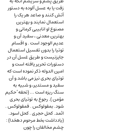
طریق پشم و سریشم آنکه به
زفت یا به عسل آلوده به دستور
آتش کنند و صاعد هر یک را
استعمال نمایند و بهترین
مصنوع او انابیبی کرمانی و
بهترین معدنی ، سفید آن و
عدیم الوجود است . و اقسام
توتیا را بدون تغسیل استعمال
جایزنیست و طریق غسل آن در
دستورات تحریر یافته است و
امین الدوله ذکر نموده است که
توتیای بحری نیز می باشد و آن
سفید و مستدیر، و شبیه به
سنگ ریزه است ... (تحفه ٔ حکیم
مؤمن ). رجوع به توتیای بحری
شود. بمفولوکس . فمفولوکس .
اثمد. کحل حجری . کحل اسود.
(یادداشت بخط مرحوم دهخدا)
:
چشم مخالفان را چون