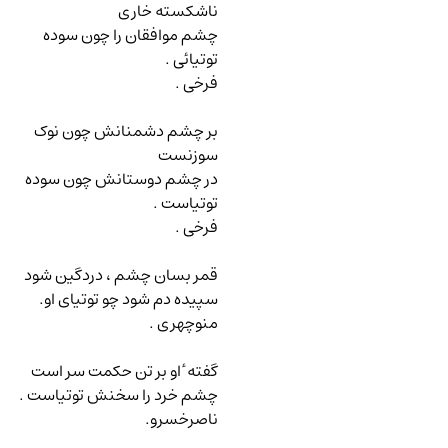
ناشکسته خاری
چشم موافقان را چون سوده
توتیائی .
فرخی .
بر چشم دشمنانش چون نوک
سوزنست
در چشم دوستانش چون سوده
توتیاست .
فرخی .
قمر بسان چشم ، دردگین شود
سپیده دم شود چو توتیای او.
منوچهری .
گفته ٔ او بر تن حکمت سر است
چشم خرد را سخنش توتیاست .
ناصرخسرو.