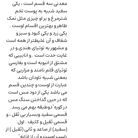
معدنی سه قسم است ، یکی
سفید شبیه به پوست تخم
شترمرغ و بر او چیزی مثل نمک
ظاهر و بهترین اقسام اوست .
یکی زرد و یکی کبود و سبز و
شفاف و آن غلیظتر از همه است
و مشهور به توتیای هندی و در
غایت حدت است . و انابیبی که
مشتق از انبوبه است و بفارسی
توتیای قلم نامند و مزاربی که
بمعنی شبیه ناودان باشد
عبارت از اوست و چندین قسم
می باشد یکی از دود مس است
که در حین گداختن سنگ مس
در کوره ٔ دوطبقه بهم می رسد.
قسمی سفید وبسیار بی ثقل ، و
قسمی ثقیل و کثیف . اول
(سفید) از صاعد و ثانی (ثقیل ) از
راسب اوست و آن از اذابه ٔ