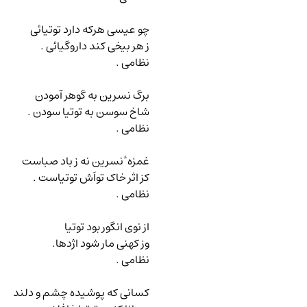
چو عیسی هرکه دارد توتیائی
ز هر بیخی کند داروگیائی .
نظامی .
برگ نسرین به گوهر آمودن
شاخ سوسن به توتیا سودن .
نظامی .
غمزه ٔ نسرین نه ز باد صباست
کز اثر خاک تواَش توتیاست .
نظامی .
از نوی انگور بود توتیا
وز کهنی مار شود اژدها.
نظامی .
کسانی که پوشیده چشم و دلند