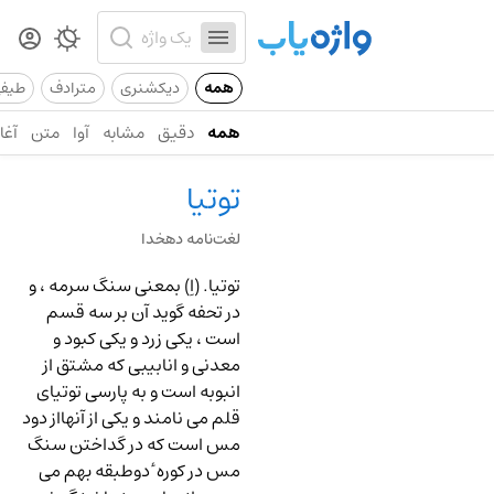
همه
دیکشنری
مترادف
طیف
همه
دقیق
مشابه
آوا
متن
آغاز
توتیا
لغت‌نامه دهخدا
توتیا.
(اِ) بمعنی سنگ سرمه ، و
در تحفه گوید آن بر سه قسم
است ، یکی زرد و یکی کبود و
معدنی و انابیبی که مشتق از
انبوبه است و به پارسی توتیای
قلم می نامند و یکی از آنهااز دود
مس است که در گداختن سنگ
مس در کوره ٔ دوطبقه بهم می