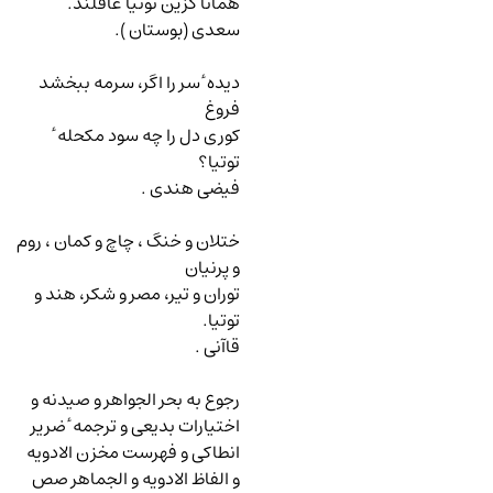
همانا کزین توتیا غافلند.
سعدی (بوستان ).
دیده ٔ سر را اگر، سرمه ببخشد
فروغ
کوری دل را چه سود مکحله ٔ
توتیا؟
فیضی هندی .
ختلان و خنگ ، چاچ و کمان ، روم
و پرنیان
توران و تیر، مصر و شکر، هند و
توتیا.
قاآنی .
رجوع به بحر الجواهر و صیدنه و
اختیارات بدیعی و ترجمه ٔ ضریر
انطاکی و فهرست مخزن الادویه
و الفاظ الادویه و الجماهر صص