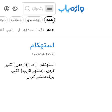
همه
دیکشنری
مترادف
طیف
همه
دقیق
مشابه
آوا
متن
آغاز
استهکام
لغت‌نامه دهخدا
استهکام .
[ اِ ت ِ ] (ع مص ) تکبر
کردن . (منتهی الارب ). تکبر.
بزرگ منشی کردن .