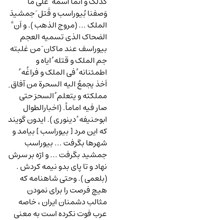
کذلک و انما اسمه ُ علی ما
وَصفنا بُیوراسب و قَتل َ جمشیدَ
الملک ... (مروج الذهب ). و اَن َّ
الضحاک الذی تسمیه العجم
بیوراسف عند ماکان َ من غلبته
جم الملک و قتله ُ ایاه و
اطمئنانه ُ فی الملک و فراغُه ُ
اَخذ یجمعُ الیه السحرة من آفاق ِ
مملکته و یتعلم ُ السحرَ حتی
صار فیه اماماً. (اخبارالطوال
ابوحنیفه ٔ دینوری ). ایدون گویند
که این مرد [ بیوراسب ] بیامد و
شهرها بگرفت ... بیوراسب
جمشید بگرفت ... و ارّه بر سرش
نهاد و تا پای بدو نیمه کردش .
(بلعمی ). وحتی شاهنامه که
هیچ فرصت را برای نمودن
مثالب دشمنان ایران ، خاصه
عرب فوت نکرده است به معنی