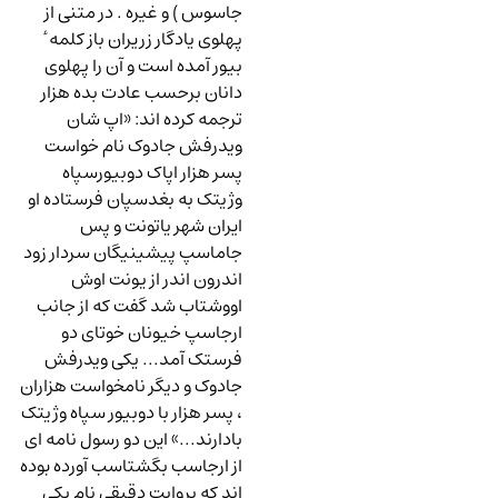
جاسوس ) و غیره . در متنی از
پهلوی یادگار زریران باز کلمه ٔ
بیور آمده است و آن را پهلوی
دانان برحسب عادت بده هزار
ترجمه کرده اند: «اپ شان
ویدرفش جادوک نام خواست
پسر هزار اپاک دوبیورسپاه
وژیتک به بغدسپان فرستاده او
ایران شهر یاتونت و پس
جاماسپ پیشینیگان سردار زود
اندرون اندر از یونت اوش
اووشتاب شد گفت که از جانب
ارجاسپ خیونان خوتای دو
فرستک آمد... یکی ویدرفش
جادوک و دیگر نامخواست هزاران
، پسر هزار با دوبیور سپاه وژیتک
بادارند...» این دو رسول نامه ای
از ارجاسب بگشتاسب آورده بوده
اند که بروایت دقیقی نام یکی