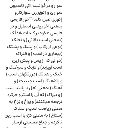
سوار و در فرانسه اِکی تاسیون
سواری و اِکویّر زن سوارکار و
اِکوری عین کلمه ٔ آخور فارسی
بمعنی آخور یعنی اصطبل و در
فارسی علاوه بر کلمات هَذلَک
(بمعنی اسب پالانی ) و نعلک
(نوعی از رکاب ) و پشک و پشتک
(بیماری در اسب ) و فتراک
(دوالی که از پس و پیش زین
اسب آویزند) و کرَنگ و سرخنگ و
خنگ و هدنک (در رنگهای اسب )
و پالاهنگ (اسب جنیبت ) و
آهِنگ (بمعنی نعل یا پابند اسب
) و بیراک (که آن را استر و خرکره
ترجمه میکنند) و یراغ و یَرَغ به
معنی ریاضت اسپ و ستاک
(ستاغ ) به معنی کرّه یا اسپ زین
ناکرده و جناغ قسمتی از ساز