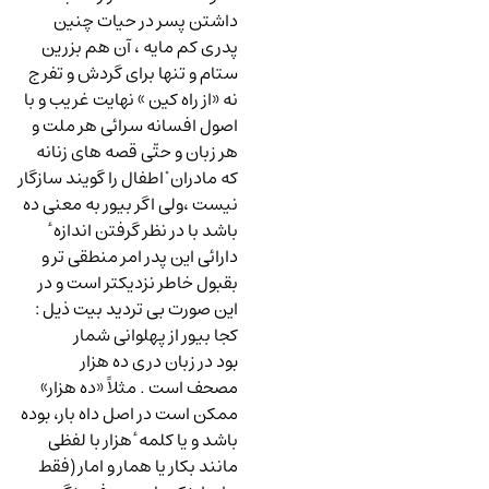
داشتن پسر در حیات چنین
پدری کم مایه ، آن هم بزرین
ستام و تنها برای گردش و تفرج
نه «از راه کین » نهایت غریب و با
اصول افسانه سرائی هر ملت و
هر زبان و حتّی قصه های زنانه
که مادران ْ اطفال را گویند سازگار
نیست ،ولی اگر بیور به معنی ده
باشد با در نظر گرفتن اندازه ٔ
دارائی این پدر امر منطقی تر و
بقبول خاطر نزدیکتر است و در
این صورت بی تردید بیت ذیل
:
کجا بیور از پهلوانی شمار
بود در زبان دری ده هزار
مصحف است . مثلاً «ده هزار»
ممکن است در اصل داه بار، بوده
باشد و یا کلمه ٔ هزار با لفظی
مانند بکار یا همار و امار (فقط