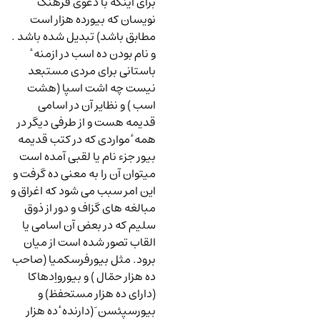
برای اینکه با دعوی فرهنگ
نویسان که بیورده هزار است
مطابق باشد) تبدیل شده باشد .
و نام بودن ده اسب در ازمنه ٔ
باستانی برای مردی مستبعد
نیست چه اشت اسپا (هشت
اسب ) و نظایر آن در اسامی
قدیمه هست و از طرفی دیگر در
همه ٔ مواردی که در کتب قدیمه
بیور جزء نام یا لقبی آمده است
میتوان آن را به معنی ده گرفت و
این امر سبب می شود که اغراق و
مبالغه های گزاف و دور از ذوق
سلیم که در بعض آن اسامی یا
القاب تصور شده است از میان
برود. مثل بیورفرسکمیا (صاحب
ده هزار حمّال ) و بیورواِدهاکا
(دارای ده هزار مستحفظ) و
بیورسپئسن َ (دارنده ٔ ده هزار