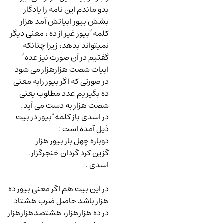
بدو ماندم این نامه را یادگار
بشش بیور ابیاتش آمد هزار
کلمه ٔ بیور غیر از ده ، معنی دیگر
نمیتواند بدهد، زیرا چنانکه
گفتیم در آن صورت نیز عده ٔ
ابیات شصت هزارهزار می شود
در صورتی که اگر بیور رابه معنی
ده بگیریم عدد مطلوب یعنی
شصت هزار به دست می آید.
در اسدی باز کلمه ٔ بیور در بیت
ذیل آمده است
:
دوباره چهل بار بیور هزار
گزین کرد گردان خنجرگزار.
اسدی .
در این بیت هم اگر معنی بیور ده
هزار باشد حاصل ضرب هشتاد
در ده هزارهزار، هشتصدهزارهزار