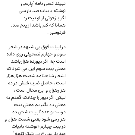
نبیند کسی نامه ٔ پارسی
نوشته بابیات صد بار سی
اگر بازجوئی از او بیت رد
همانا که کم باشد از پنج صد.
فردوسی .
در ابیات فوق بی شبهه در شعر
سوم و چهارم تصحیفی روی داده
است چه اگر بیورده هزارباشد
معنی بیت سوم این می شود که
اشعار شاهنامه شصت هزارهزار
است ، حاصل ضرب شش در ده
هزارهزار، و این محال است ،
لیکن اگر بیور را چنانکه گفتم به
معنی ده بگیریم معنی بیت
درست و عده ٔ ابیات شش ده
هزار می شود یعنی شصت هزار. و
در بیت چهارم «نوشته بابیات
صد بار سی »، بی شک کلمه ٔ