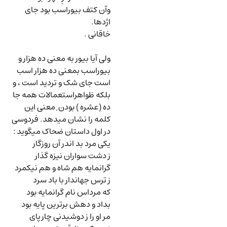
وآن کتف بیوراسب بود جای
اژدها.
خاقانی .
ولی آیا بیور به معنی ده هزار و
بیوراسب بمعنی ده هزار اسب
است جای شک و تردید است ، و
بلکه ظواهراستعمالات همه جا
ده (عشره ) بودن ِ معنی این
کلمه را نشان میدهد. فردوسی
در اول داستان ضحاک میگوید
:
یکی مرد بد اندر آن روزگار
ز دشت سواران نیزه گذار
گرانمایه هم شاه و هم نیکمرد
ز ترس جهاندار با باد سرد
که مرداس نام گرانمایه بود
بداد و دهش برترین پایه بود
مر او را ز دوشیدنی چارپای