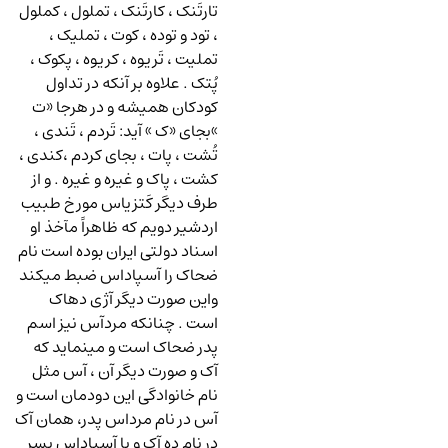
تارتَنک ، کارتَنک ، تملول ، کملول
، تود و توده ، کوت ، تملیک ،
تملیت ، تَریوه ، کریوه ، پکوک ،
پُتک . علاوه بر آنکه در تداول
کودکان همیشه و در هرجا «ت
»بجای «ک » آید: تَردم ، تَندی ،
تُشت ، پات ، بجای کردم ،کندی ،
کشت ، پاک و غیره و غیره . و از
طرف دیگر کَتزیاس مورخ طبیب
اردشیر دویم که ظاهراً مآخذ او
اسناد دولتی ایران بوده است نام
ضحاک را آسپاداس ضبط میکند
واین صورت دیگر آژی دهاک
است . چنانکه مردآس نیز اسم
پدر ضحاک است و مینماید که
آک و صورت دیگر آن ، آس مثل
نام خانوادگی این دودمان است و
آس در نام مرداس پدر، همان آک
در نام ده آک و یا آسپاداس پسر