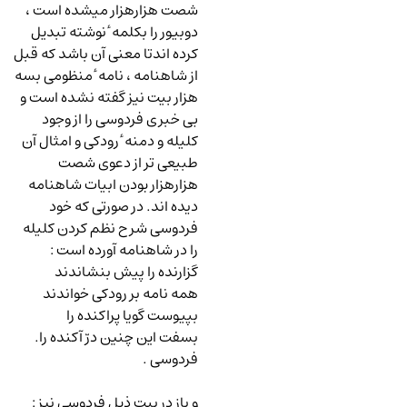
شصت هزارهزار میشده است ،
دوبیور را بکلمه ٔ نوشته تبدیل
کرده اندتا معنی آن باشد که قبل
از شاهنامه ، نامه ٔ منظومی بسه
هزار بیت نیز گفته نشده است و
بی خبری فردوسی را از وجود
کلیله و دمنه ٔ رودکی و امثال آن
طبیعی تر از دعوی شصت
هزارهزار بودن ابیات شاهنامه
دیده اند. در صورتی که خود
فردوسی شرح نظم کردن کلیله
را در شاهنامه آورده است
:
گزارنده را پیش بنشاندند
همه نامه بر رودکی خواندند
بپیوست گویا پراکنده را
بسفت این چنین درّ آکنده را.
فردوسی .
و باز در بیت ذیل فردوسی نیز
: