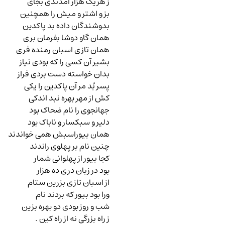
ز هریک هزار آمدندی بجای
بز و اشتر و میش را همچنین
بدوشندگان داده بد پاکدین
همان گاو دوشا بفرمان بری
همان تازی اسبان رمنده فری
بشیر آن کسی را که بودی نیاز
بدان خواسته دست بردی فراز
پسر بُد مر آن پاکدین را یکی
کش از مهر بهره نبد اندکی
جهانجوی را نام ضحاک بود
دلیر و سبکسار و ناباک بود
همان بیوراسبش همی خواندند
چنین نام بر پهلوی راندند
کجا بیور از پهلوانی شمار
بود در زبان دری ده هزار
از اسبان تازی بزرین ستام
ورا بود بیور که بردند نام
شب و روز بودی دو بهره بزین
ز راه بزرگی نه از راه کین .