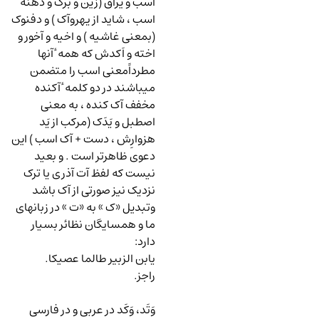
اسب و یراق (زین و برگ و دهنه ٔ
اسب ، شاید از یهروآک ) و دفنوک
(بمعنی غاشیه ) و اخیه و آخور و
اخته و اَکدش که همه ٔ آنها
مطرداًمعنی اسب را متضمن
میباشند در دو کلمه ٔ آکنده
مخفف آک کنده ، به معنی
اصطبل و یَدَک (مرکب از یَد
هزوارِش ، دست + آک اسب ) این
دعوی ظاهرتر است . و بعید
نیست که لفظ آت آذری یا ترک
نزدیک نیز صورتی از آک باشد
وتبدیل «ک » به «ت » در زبانهای
ما و همسایگان نظائر بسیار
دارد:
یابن الزبیر طالما عصیکا.
راجز.
وَتَد، وَکَد در عربی و در فارسی