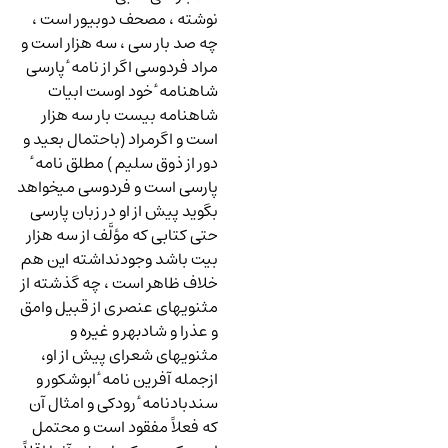
نوشته ، مصحف دوبیور است ،
چه صد بار سی ، سه هزار است و
مراد فردوسی اگر از نامه ٔ پارسی
شاهنامه ٔ خود اوست ابیات
شاهنامه بیست بار سه هزار
است و اگرمراد (باحتمال بعید و
دور از ذوق سلیم ) مطلق نامه ٔ
پارسی است و فردوسی میخواهد
بگوید پیش از او در زبان پارسی
حتی کتابی که مؤلَّف از سه هزار
بیت باشد وجودنداشته این هم
خلاف ظاهر است ، چه گذشته از
مثنویهای عنصری از قبیل وامق
و عذرا و شادبهر و غیره و
مثنویهای شعرای پیش از او،
ازجمله آفرین نامه ٔ ابوشکور و
سندبادنامه ٔ رودکی و امثال آن
که فعلاً مفقود است و محتمل