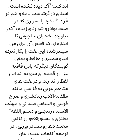
اند کلمه ٔ آک دیده نشده است .
اسدی در گرشاسب نامه و هم در
فرهنگ خود با اصراری که در
ضبط نوادر و شوارد ورزیده ، آک را
نیاورده . شعرای سلجوقی تا
اندازه ای که فحص آن برای من
میسر شده این لغت را بکار نبرده
اند و سعدی و حافظ و بعض
گویندگان دیگر که باین قافیه
غزل و قطعه ای سروده اند این
لفظ را ندارند. و در لغت های
مترجم عربی به فارسی مانند
مقدّمةالادب زمخشری و صراح
قرشی و السامی میدانی و مهذب
الاسماء ربنجنی و دستوراللغه ٔ
نطنزی و دستورالاخوان قاضی
محمد دهار و مصادر زوزنی ، در
ترجمه ٔ کلمات عیب ، عار،