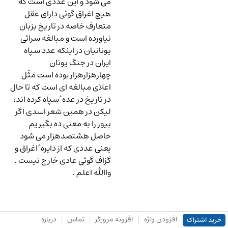
می شود و این عددی است که
هیچ اغراق گوئی دارای عقل
متعارف خاصه در تاریخ بزبان
نیاورده است و مبالغه سرائی
یونانیان در اینکه عدد سپاه
ایران در جنگ یونان
چهارهزارهزار بوده است مَثَل
اعلای مبالغه ای است که تا حال
در تاریخ در عده ٔ سپاه کرده اند،
لیکن در همین شعر اسدی اگر
بیور را به معنی ده بگیریم
حاصل هشتصدهزار می شود
یعنی عددی که از دایره ٔ اغراق و
گزاف گوئی عادی خارج نیست .
واﷲ اعلم .
افزودن واژه
افزونه مرورگر
تماس
درباره
خرید اشتراک