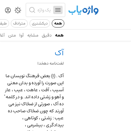
همه
دیکشنری
مترادف
طیف
همه
دقیق
مشابه
آوا
متن
آغاز
آک
لغت‌نامه دهخدا
آک .
(اِ) بعض فرهنگ نویسان ما
این صورت را آورده و بدان معنی
آسیب ، آفت ، عاهت ، عیب ، عار
و آهو و زشتی داده اند. و در کلمه ٔ
ده آک ، صورتی از ضحّاک نیز می
آورند که چون ضحّاک صاحب ده
عیب : زشتی ، کوتاهی ،
بیدادگری ، بیشرمی ،