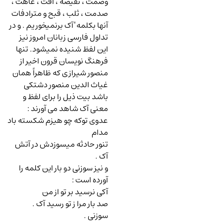
وصمت ، نقیصه ، آفت ، عاهت ،
صدمت ، ثلب ، قبح و مترادفات
آنها بکلمه ٔ آک برنمیخوریم . و در
تداول فارسی زبانان امروز نیز
این لفظ شنیده نمیشود. تنها
فرهنگ نویسان قرون اخیر از
منصور شیرازی که ظاهراً همان
غیاث الدین منصور دشتکی
باشد بیت ذیل را برای لفظ و
معنی آک شاهد می آورند
:
عدوی توکه چو هیزم شکسته باد
مدام
تنور حادثه میسوزدش در آتش
آک .
و نیز سوزنی دو بار این کلمه را
آورده است
:
آکی نرسید بر تو از من
صد بار مرا ز تو رسید آک .
سوزنی .