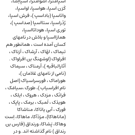
اَسپامترا، اشوامترا، اسپااِشا،
کَرَن اسپا، هواسپا، اواسپا،
واتاسپا (باداسپ )، فرش اسپا،
رُدْراسپا، ستااسپا (صداسپ )،
توری اسپا، هوداتااسپا،
همازااسپا و بلاش در نامهای
کسان آمده است ، همانطور هم
تیماک ، لهّاک ، آرشاک ، اَرَناک ،
افراواک (اوشهنگ بن افراواک .
آثارالباقیه )، آرمناک ، سیماک
(نامی از نامهای غلامان )،
هوراماک ، فورسراسیاک (اصل
نام افراسیاب )، طورک ،سیامَک ،
فرانَک ، مزدک ، هروک ، ایلک ،
هویدَک ، لَمبک ، برمک ، پاپک ،
فورک ، آبی یاتاکا، مناشاکا
(ماناهاکا)، مزدَآکا، ماهاکا، اِست
وهاکا، پَشاکا، ورنداق (فارس بن
رنداق ) نام گذاشته اند. و در