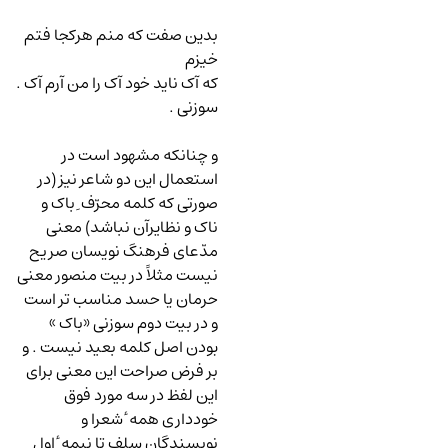
بدین صفت که منم هرکجا فتم
خیزم
که آک ناید خود آک را من آرم آک .
سوزنی .
و چنانکه مشهود است در
استعمال این دو شاعر نیز (در
صورتی که کلمه محرّف ِ باک و
ناک و نظایرآن نباشد) معنی
مدّعای فرهنگ نویسان صریح
نیست مثلاً در بیت منصور معنی
حرمان یا حسد مناسب تر است
و در بیت دوم سوزنی «باک »
بودن اصل کلمه بعید نیست . و
بر فرض صراحت این معنی برای
این لفظ در سه مورد فوق
خودداری همه ٔ شعرا و
نویسندگان سلف تا نیمه ٔ اول