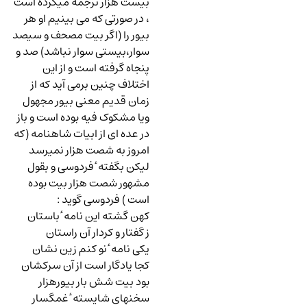
بیست هزار ترجمه میکرده است
، در صورتی که می بینیم او هر
بیور را (اگر بیت مصحف و سیصد
سوار،بیستی سوار نباشد) صد و
پنجاه گرفته است و از این
اختلاف چنین برمی آید که از
زمان قدیم معنی بیور مجهول
ویا مشکوک فیه بوده است و باز
در عده ای از ابیات شاهنامه (که
امروز به شصت هزار نمیرسد
لیکن بگفته ٔ فردوسی و بقول
مشهور شصت هزار بیت بوده
است ) فردوسی گوید
:
کهن گشته این نامه ٔ باستان
ز گفتار و کردار آن راستان
یکی نامه ٔ نو کنم زین نشان
کجا یادگار است از آن سرکشان
بود بیت شش بار بیورهزار
سخنهای شایسته ٔ غمگسار