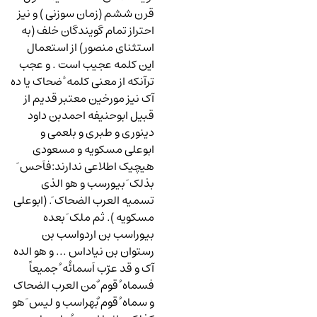
قرن ششم (زمان سوزنی ) و نیز
احتراز تمام گویندگان خلف (به
استثنای منصور) از استعمال
این کلمه عجیب است . و عجب
ترآنکه از معنی کلمه ٔ ضحاک یا ده
آک نیز مورخین معتبر قدیم از
قبیل ابوحنیفه احمدبن داود
دینوری و طبری و بلعمی و
ابوعلی مسکویه و مسعودی
هیچیک اطلاعی ندارند:فاَحس َ
بذلک َ بیورسب و هو الذی
تسمیه العرب الضحاک َ. (ابوعلی
مسکویه ). ثم ملک َ بعده
بیوراسب بن اردواسب بن
رستوان بن نیاداس ... و هو الده
آک و قد عرّب اَسمائُه ُ جمیعاً
فسماه ُ قوم ٌ من العرب الضحاک
و سماه ُ قوم ٌبهراسب و لیس َ هو