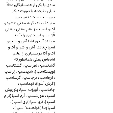
مادی یا یکی از همسایگان مثلاً
بابلی ، ترجمه یا صورت دیگر
بیوراسب است : ده و بیور
مترادف یکدیگر به معنی عشره و
آک و اسب نیز، هم معنی ، یعنی
فَرَس . و این دعوی را تأیید
میکند آمدن لفظ آس و اسپ و
اَسپا چنانکه آش و اشوا و آک و
اَک و آکا در بسیاری از اعلام
اشخاص یعنی همانطور که
گشنسپ ، لهراسپ ، گشتاسب
(ویشتاسپ )، شیدسپ ، زراسپ
، ارجاسپ ، برجاسپ ، گرشاسپ
(گرش اَشوا)، تهماسپ ،
جاماسپ ، اَوروَت اسپا، پئوروش
اسپ ، هورشسپ ، اَرِم اسپا (آرام
اسپ )، آریااسپا (آری اسپ )،
اَسپاچنا (خواهنده ٔ اسپ )،