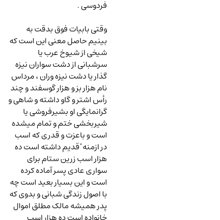
فردوسی .
وقتی بابیات فوق بدقت به
بینیم حاصل معنی این است که
شیخی از شیوخ عرب یا
سرشبانی از دشت سواران نیزه
گذار یا دشت نیزه وران ، مرداس
نام هزار بز و هزار گوسفند و چند
رأس اشتر و گاو داشته و شاهی و
گرانمایگی او بشیرفروشی یا
شیربخشی ختم و تمام میشده
است و باعزت و قدری که اسب
در ازمنه ٔ قدیم داشته است ده
هزار اسب زرین ستام برای
سواری عادی پسر آماده کرده
است و این بسیار بعید است چه
با اصول زندگی شبانی و بدوی که
پدر همیشه مالک مطلق اموال
خانواده است ده هزار اسب