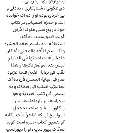
بسیارخواری ، بدزبانی ،
دروغگوئی ، شتابکاری ، بددلی و
بی خردی بوده او را ده آک خوانده
اند. و حمزه ٔ اصفهانی در کتاب
خود تاریخ سنی ملوک الأرض
گوید: «بیورسب ، ده آک ،
اشتقاقه : ده ، اسم لعقد العشرة
و آک اسم للاَّفة والمعنی انّه کان
ذاعشر آفات احدثها فی الدنیا و
لیس هذا موضع ذکرها و هذا
لقب فی نهایة القبح فلمّا عرّبوه
صار فی نهایة الحسن لأن ده آک
لما عرّب انقلب الی ضحّاک و به
یسمی فی کتب العربیّة و هو
بیوراسف بن ارونداسف بن
ریکاون ...». و صاحب مجمل
التواریخ نیز که ظاهراً مأخذیگانه
ٔ او همین کتاب حمزه است گوید
ضحّاک بیوراسپ ، او را بیوراسپ