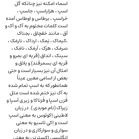
اسماء امکنه نیز چنانکه گل
اسپ ، هزاراسپ ، جاسپ ،
خراسپ ، برطاس و اوطاس آمده
است کلمات مختوم به آک و اَک و
آق ، مانند خفچاق ، بجناک
،کیماک ، یَمک ، ارداک ، نارمَک ،
سَرمَک ، هزَک ، آرمَک ، نامَک ،
سینک ، انداق (قریه ای بمرو و
قریه ای بسمرقند) و یلاق و
امثال آن نیز بسیار است و حتی
بعض از اسامی معین عیناً
همانطور که به اسپ تمام شده
به آک نیز ختم شده است مثل
فَرَن اسپا و فَرَناکا و زیری اَسپا و
زیراک (نام موبدی ). در زبان
لاطینی اِکوئوس به معنی اسپ
است و اِکی تاسیو به معنی
سواری و سوارکاری و در زبان
انگلیسی اِکستریَن به معنی