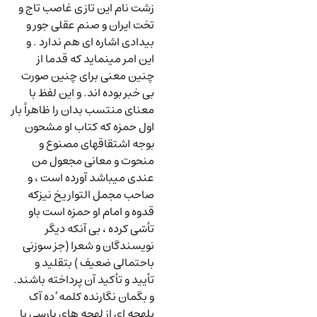
زشت نام این تازی غاصب تاج و
تخت ایران و صنم عقلی جور و
بیدادی اشاره ای هم ندارد . و
این امر مینماید که قدما از
چنین معنی برای چنین صورت
بی خبر بوده اند. و این لفظ با
معنای منتسب بدان را ظاهراً بار
اول حمزه که کتاب او مشحون
بوجه اشتقاقهای مصنوع و
منحوت و معانی مجعول من
عندی میباشد آورده است ، و
صاحب مجمل التواریخ نیزکه
قدوه و امام او حمزه است باو
تأسّی کرده ، بی آنکه دیگر
نویسندگان و شعرا (جز سوزنی
باحتمالی ضعیف ) بتقلید و
تأیید و تأکید آن پرداخته باشند.
و بگمان نگارنده کلمه ٔ ده آک
بلهجه ای از لهجه های پارسی یا