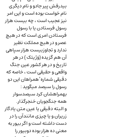
بیدرفش پیر جادو و نام دیگری
نام خواست بوده است و این امر
نیز عجیب است ، چه بیست هزار
رسول فرستادن یا با رسول
فرستادن امری است که در هیچ
عصر و در هیچ مملکت نظیر
ندارد و تجاوزبیست هزار سپاهی
آن هم گزیده (وَژیتک ) در هر
تاریخ و در هر کشور عین جنگ
واقعی و حقیقی است ، خاصه که
دقیقی شماره ٔ همراهان این دو
رسول را سیصد میگوید
:
بهمراهشان کرد سیصدسوار
همه جنگجویان خنجرگذار.
و البته دقیقی یا عین متن یادگار
زریران و یا چیزی مانندآن را در
دست داشته است و اگر بیور به
معنی ده هزار بوده دوبیور را