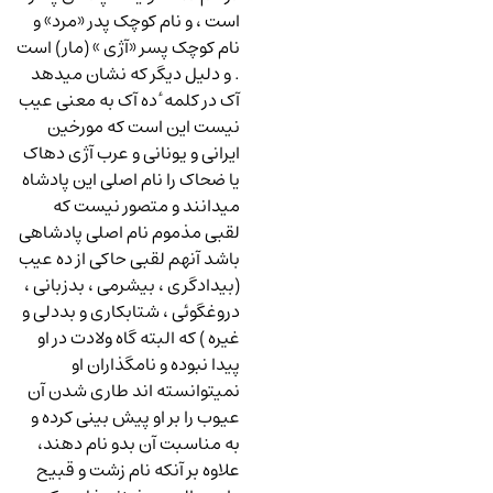
است ، و نام کوچک پدر «مرد» و
نام کوچک پسر «آژی » (مار) است
. و دلیل دیگر که نشان میدهد
آک در کلمه ٔ ده آک به معنی عیب
نیست این است که مورخین
ایرانی و یونانی و عرب آژی دهاک
یا ضحاک را نام اصلی این پادشاه
میدانند و متصور نیست که
لقبی مذموم نام اصلی پادشاهی
باشد آنهم لقبی حاکی از ده عیب
(بیدادگری ، بیشرمی ، بدزبانی ،
دروغگوئی ، شتابکاری و بددلی و
غیره ) که البته گاه ولادت در او
پیدا نبوده و نامگذاران او
نمیتوانسته اند طاری شدن آن
عیوب را بر او پیش بینی کرده و
به مناسبت آن بدو نام دهند،
علاوه بر آنکه نام زشت و قبیح