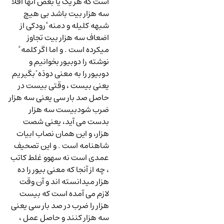
است که هر یک یا بعض آنها اقلاً
سه هزار بیت باشد بی هیچ
شبهه کلیله و دمنه ٔ رودکی از
اضعاف سه هزار بیت تجاوز
میکرده است . و اما اگر کلمه ٔ
نوشته را دوبیور بخوانیم و
دوبیور را به معنی دودَه ْ بگیریم
یعنی بیست ، وقتی بیست در
حاصل صد بار سی یعنی سه هزار
ضرب شودبیست سه هزار
بدست می آید، یعنی شصت
هزار، و این همان نصاب ابیات
شاهنامه است . و این تصحیف
عمدی است نه سهوو غلط کاتب
، چه از آنجا که معنی بیور را ده
هزار میدانسته اند و آن وقت
لازم می آمده است که بیست
هزار را ضرب در صد بار سی یعنی
سه هزار کنند و حاصل عمل ،