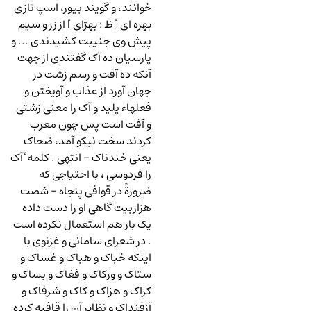
خوانند، و گویند بیور، اسپ تازی
بهره ای [ ظ : بهرّای ] از زر و سیم
پیش وی جنیبت کشیدندی ... و
پارسیان ده آک گفتندی از جهت
آنکه ده آفت و رسم زشت در
جهان آورد از عذاب و آویختن و
فعلهاء پلید و آک را معنی زشتی
و آفت است پس چون معرب
کردند سخت نیکو آمد، ضحاک
یعنی خندناک - انتهی . کلمه ٔ آک
را فردوسی ، با احتیاجی که
ضرورةً در قوافی پنجاه - شصت
هزاربیت گاهی او را دست داده
یک بار هم استعمال نکرده است
. در شعرای سامانی و غزنوی با
اینکه خباک و هباک و غساک و
ستاک و ورکاک و فغاک و بساک و
کراک و هزاک و کاک و شرفاک و
آزفنداک و نظایر آن را قافیه کرده