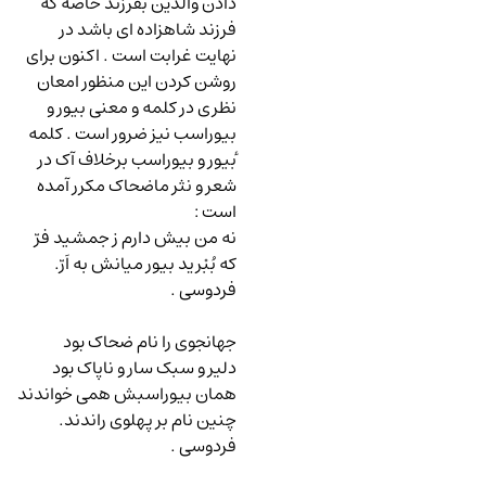
دادن والدین بفرزند خاصه که
فرزند شاهزاده ای باشد در
نهایت غرابت است . اکنون برای
روشن کردن این منظور امعان
نظری در کلمه و معنی بیور و
بیوراسب نیز ضرور است . کلمه
ٔبیور و بیوراسب برخلاف آک در
شعر و نثر ماضحاک مکرر آمده
است
:
نه من بیش دارم ز جمشید فرّ
که بُبْرید بیور میانش به اَرّ.
فردوسی .
جهانجوی را نام ضحاک بود
دلیر و سبک سار و ناپاک بود
همان بیوراسبش همی خواندند
چنین نام بر پهلوی راندند.
فردوسی .