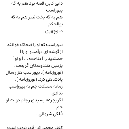
دانی کاین قصه بود هم به گه
بیوراسب
هم به گه بخت نصر هم به گه
بوالحکم .
منوچهری .
بیوراسب که او را ضحاک خوانند
از گوشه ای درآمد و او را [
جمشید را ] بتاخت ... [ و او ]
بزمین هندوستان گریخت .
(نوروزنامه ). بیوراسب هزار سال
پادشاهی کرد. (نوروزنامه ).
زمانه مملکت جم به بیوراسب
ندادی
اگر بجرعه رسیدی ز جام دولت او
جم .
فلکی شروانی .
کتف محمد ازدرِ مُهر نبوت است