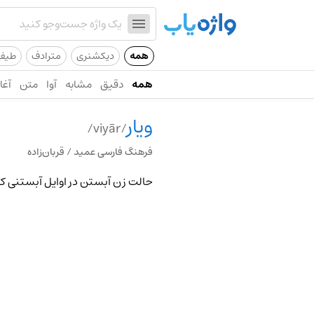
همه
دیکشنری
مترادف
طیف
همه
دقیق
مشابه
آوا
متن
آغاز
ویار
/viyār/
فرهنگ فارسی عمید / قربان‌زاده
حالت زن آبستن در اوایل آبستنی که 