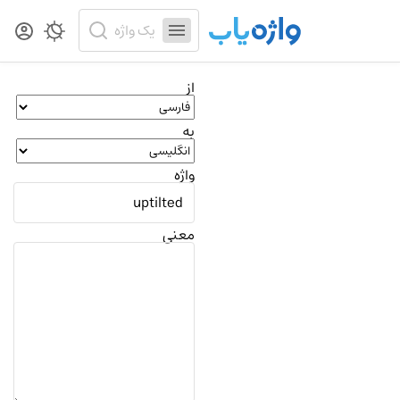
از
به
واژه
معنی