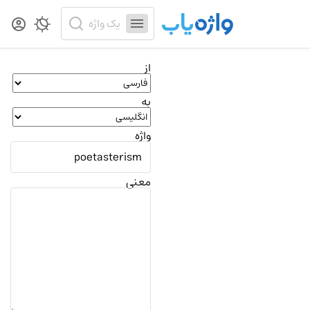
از
به
واژه
معنی