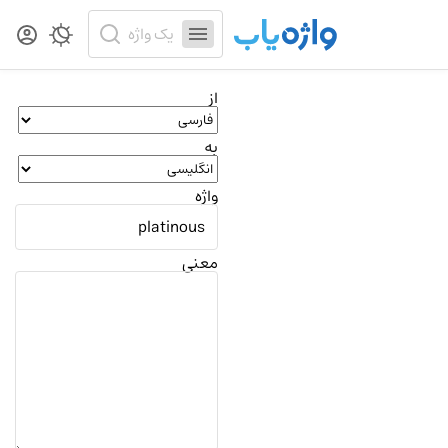
از
به
واژه
معنی