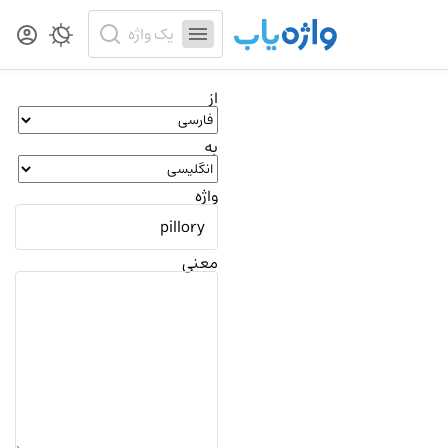
از
به
واژه
معنی