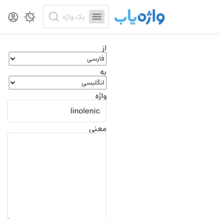
از
به
واژه
معنی