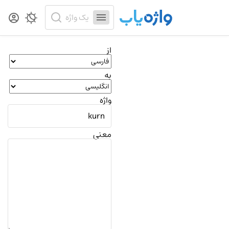
از
به
واژه
معنی