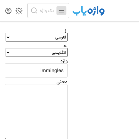
از
به
واژه
معنی