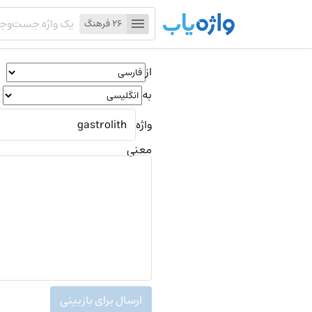
26 فرهنگ
از
به
واژه
معنی
ارسال برای بازبینی