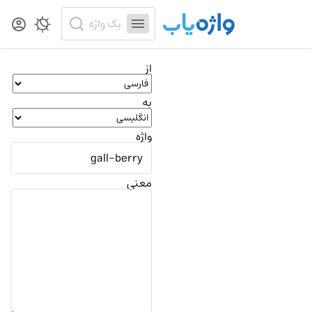
از
به
واژه
معنی