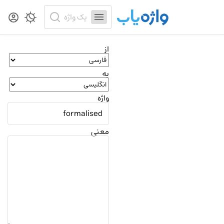
از
به
واژه
معنی