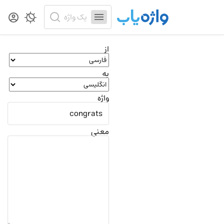
از
به
واژه
معنی